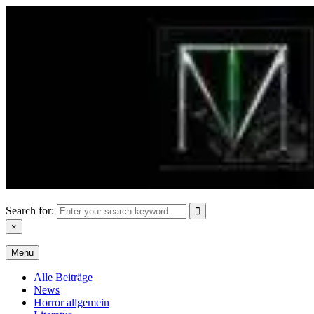
Skip
to
content
Search for:
×
Menu
Alle Beiträge
News
Horror allgemein