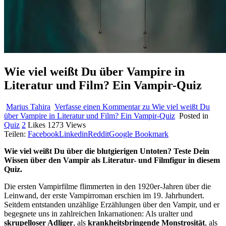
Wie viel weißt Du über Vampire in
Literatur und Film? Ein Vampir-Quiz
Marius Tahira
Verfasse einen Kommentar
zu Wie viel weißt Du
über Vampire in Literatur und Film? Ein Vampir-Quiz
Posted in
Quiz
2
Likes
1273
Views
Teilen:
Facebook
Linkedin
Reddit
Google Bookmark
Wie viel weißt Du über die blutgierigen Untoten? Teste Dein
Wissen über den Vampir als Literatur- und Filmfigur in diesem
Quiz.
Die ersten Vampirfilme flimmerten in den 1920er-Jahren über die
Leinwand, der erste Vampirroman erschien im 19. Jahrhundert.
Seitdem entstanden unzählige Erzählungen über den Vampir, und er
begegnete uns in zahlreichen Inkarnationen: Als uralter und
skrupelloser Adliger
, als
krankheitsbringende Monstrosität
, als