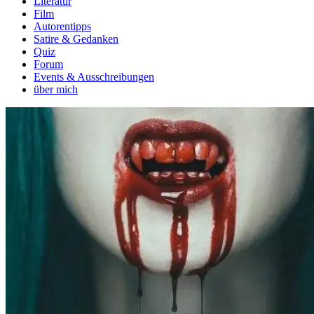
Literatur
Film
Autorentipps
Satire & Gedanken
Quiz
Forum
Events & Ausschreibungen
über mich