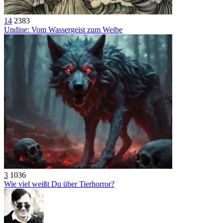
14
2383
Undine: Vom Wassergeist zum Weibe
3
1036
Wie viel weißt Du über Tierhorror?