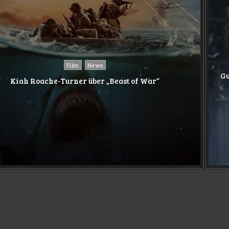
Posted
Film
News
in
Gu
Kiah Roache-Turner über „Beast of War“