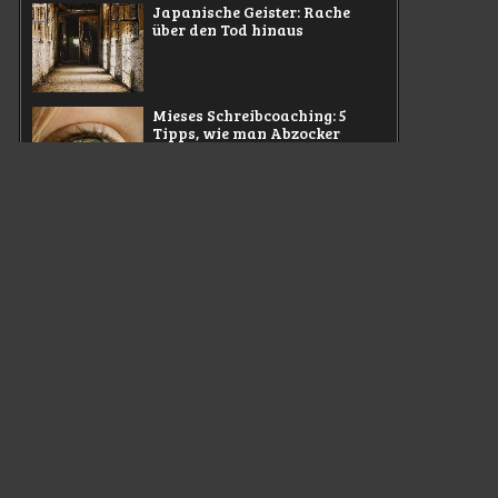
Japanische Geister: Rache
über den Tod hinaus
Mieses Schreibcoaching: 5
Tipps, wie man Abzocker
erkennt
Lust am Grauen: Warum
Menschen sich gern gruseln
Filmkritik zu Lee Cronin’s The
Mummy
Rezension zu Good Boy (2025):
Ein Horrorfilm auf den Hund
gekommen