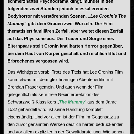
schmerzhaftes Psychodrama klingt, mündet in den
folgenden zwei Stunden jedoch in eskalierenden
Bodyhorror mit verstörenden Szenen.
„Lee Cronin’s The
Mummy“
gibt dem Grauen zwei Wurzeln: Der Film
thematisiert familiären Zerfall, aber weitet diesen Zerfall
auf das Physische aus. Der Trauer und Sorge eines
Elternpaars stellt Cronin knallharten Horror gegenüber,
bei dem Haut von Körper geschält und reichlich Blut und
Erbrochenes vergossen wird.
Das Wichtigste vorab: Trotz des Titels hat Lee Cronins Film
kaum etwas mit dem gleichnamigen Abenteuerfilm mit
Brendan Fraser gemein. Und auch wenn der Film
gelegentlich als sehr freie Neuinterpretation des
Schwarzweiß-Klassikers „
The Mummy
“ aus dem Jahre
1932 gehandelt wird, ist seine Handlung komplett
eigenständig. Und vor allem ist der Film im Gegensatz zu
den zuvor genannten Werken deutlich härter, bedrückender
und vor allem expliziter in der Gewaltdarstellung. Wie schon