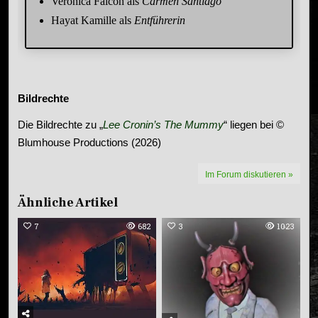
Verónica Falcón als
Carmen Santiago
Hayat Kamille als
Entführerin
Bildrechte
Die Bildrechte zu „
Lee Cronin’s The Mummy
“ liegen bei ©
Blumhouse Productions (2026)
Im Forum diskutieren »
Ähnliche Artikel
7
682
3
1023