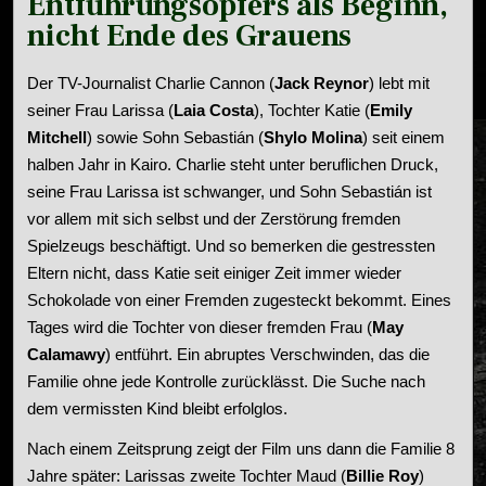
Entführungsopfers als Beginn,
nicht Ende des Grauens
Der TV-Journalist Charlie Cannon (
Jack Reynor
) lebt mit
seiner Frau Larissa (
Laia Costa
), Tochter Katie (
Emily
Mitchell
) sowie Sohn Sebastián (
Shylo Molina
) seit einem
halben Jahr in Kairo. Charlie steht unter beruflichen Druck,
seine Frau Larissa ist schwanger, und Sohn Sebastián ist
vor allem mit sich selbst und der Zerstörung fremden
Spielzeugs beschäftigt. Und so bemerken die gestressten
Eltern nicht, dass Katie seit einiger Zeit immer wieder
Schokolade von einer Fremden zugesteckt bekommt. Eines
Tages wird die Tochter von dieser
fremden Frau (
May
Calamawy
)
entführt. Ein abruptes Verschwinden, das die
Familie ohne jede Kontrolle zurücklässt. Die Suche nach
dem vermissten Kind bleibt erfolglos.
Nach einem Zeitsprung zeigt der Film uns dann die Familie 8
Jahre später: Larissas
zweite Tochter
Maud (
Billie Roy
)