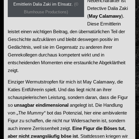
Nebencharakter ist
Ermittlerin Dalia Zaki im EInsatz.
(©
Detective Dalia Zaki
Blumhouse Productions)
(
May Calamawy
).
Diese Ermittlerin
leistet einen wichtigen Beitrag, den übernatürlichen Teil der
Geschichte aufzuklären und bleibt deswegen positiv im
Gedächtnis, weil sie im Gegensatz zu anderen ihrer
Genrekollegen durchaus kompetent wirkt und in
entscheidenden Momenten eine erstaunliche Abgeklärtheit
zeigt.
Einziger Wermutstropfen für mich ist
May Calamawy
, die
Katies Entführerin spielt. Und das liegt nicht an ihrer
schauspielerischen Leistung, sondern daran, dass die Figur
so
unsagbar eindimensional
angelegt ist. Die Handlung
von „
The Mummy
“ bot das Potenzial, hier eine ambivalente
Figur zu schaffen, die nicht nur Widersacherin ist, sondern
auch innere Zerrissenheit zeigt.
Eine Figur die Böses tut,
aber nicht zwangsläufig böse ist
. Stattdessen kriegen wir