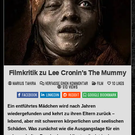
Filmkritik zu Lee Cronin’s The Mummy
ZU
POSTED
MARIUS TAHIRA
VERFASSE EINEN KOMMENTAR
FILM
10
LIKES
FILMKRITIK
IN
510
VIEWS
ZU
LEE
FACEBOOK
LINKEDIN
REDDIT
GOOGLE BOOKMARK
CRONIN’S
THE
MUMMY
Ein entführtes Mädchen wird nach Jahren
wiedergefunden und kehrt zu ihren Eltern zurück –
lebend, aber mit schweren körperlichen und seelischen
Schäden. Was zunächst wie die Ausgangslage für ein