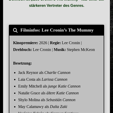
stärkeren Vertreter des Genres.
Filminfos: Lee Cronin’s The Mummy
Kinopremiere:
2026 |
Regie:
Lee Cronin |
Drehbuch:
Lee Cronin |
Musik:
Stephen McKeon
Besetzung:
Jack Reynor als
Charlie Cannon
Laia Costa als
Larissa Cannon
Emily Mitchell als
junge Katie Cannon
Natalie Grace als
ältere Katie Cannon
Shylo Molina als
Sebastián Cannon
May Calamawy als
Dalia Zaki