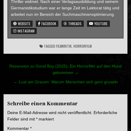
Thriller widmet. Nach einer Verlagsausbildung und seinem
Germanistikstudium war er lange Zeit im Lektorat tätig und
arbeitet nun im Bereich der Suchmaschinenoptimierung.
WEBSITE
FACEBOOK
THREADS
YOUTUBE
INSTAGRAM
TAGGED
FILMKRITIK
,
HORRORFILM
Beitragsnavigation
Rezension zu Good Boy (2025): Ein Horrorfilm auf den Hund
gekommen →
← Lust am Grauen: Warum Menschen sich gern gruseln
Schreibe einen Kommentar
Deine E-Mail-Adresse wird nicht veröffentlicht.
Erforderliche
Felder sind mit
*
markiert
Kommentar
*