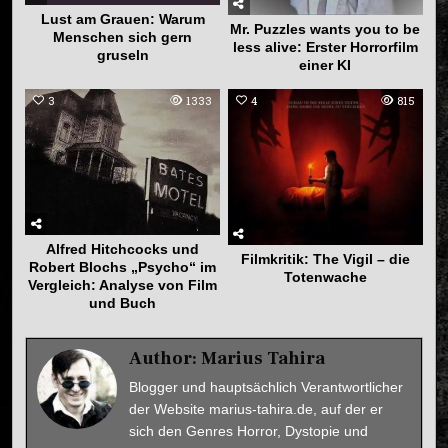
Lust am Grauen: Warum
Mr. Puzzles wants you to be
Menschen sich gern
less alive: Erster Horrorfilm
gruseln
einer KI
3
1333
4
815
Alfred Hitchcocks und
Filmkritik: The Vigil – die
Robert Blochs „Psycho“ im
Totenwache
Vergleich: Analyse von Film
und Buch
Author:
Marius Tahira
Blogger und hauptsächlich Verantwortlicher
der Website marius-tahira.de, auf der er
sich den Genres Horror, Dystopie und