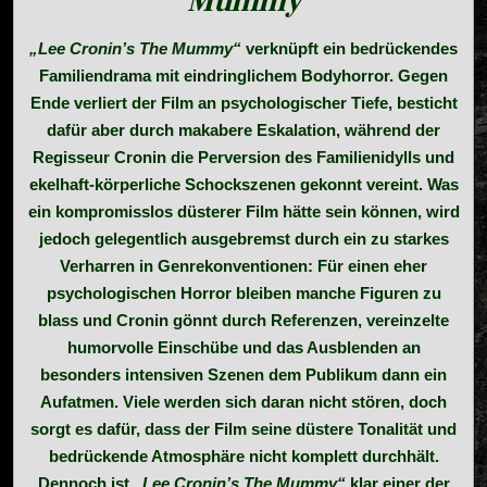
Mummy
„Lee Cronin’s The Mummy“
verknüpft ein bedrückendes
Familiendrama mit eindringlichem Bodyhorror. Gegen
Ende verliert der Film an psychologischer Tiefe, besticht
dafür aber durch makabere Eskalation, während der
Regisseur Cronin die Perversion des Familienidylls und
ekelhaft-körperliche Schockszenen gekonnt vereint. Was
ein kompromisslos düsterer Film hätte sein können, wird
jedoch gelegentlich ausgebremst durch ein zu starkes
Verharren in Genrekonventionen: Für einen eher
psychologischen Horror bleiben manche Figuren zu
blass und Cronin gönnt durch Referenzen, vereinzelte
humorvolle Einschübe und das Ausblenden an
besonders intensiven Szenen dem Publikum dann ein
Aufatmen. Viele werden sich daran nicht stören, doch
sorgt es dafür, dass der Film seine düstere Tonalität und
bedrückende Atmosphäre nicht komplett durchhält.
Dennoch ist
„Lee Cronin’s The Mummy“
klar einer der