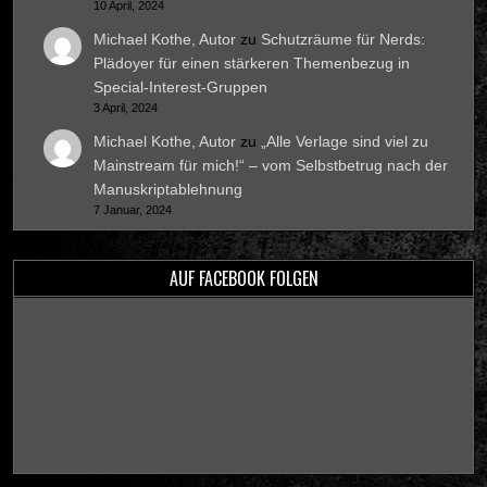
10 April, 2024
Michael Kothe, Autor
zu
Schutzräume für Nerds:
Plädoyer für einen stärkeren Themenbezug in
Special-Interest-Gruppen
3 April, 2024
Michael Kothe, Autor
zu
„Alle Verlage sind viel zu
Mainstream für mich!“ – vom Selbstbetrug nach der
Manuskriptablehnung
7 Januar, 2024
AUF FACEBOOK FOLGEN