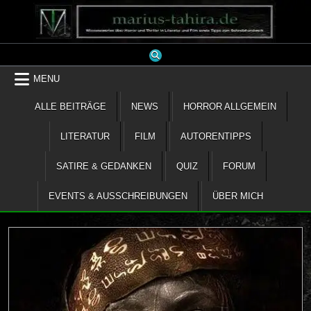
Skip
to
content
MENU
ALLE BEITRÄGE
NEWS
HORROR ALLGEMEIN
LITERATUR
FILM
AUTORENTIPPS
SATIRE & GEDANKEN
QUIZ
FORUM
EVENTS & AUSSCHREIBUNGEN
ÜBER MICH