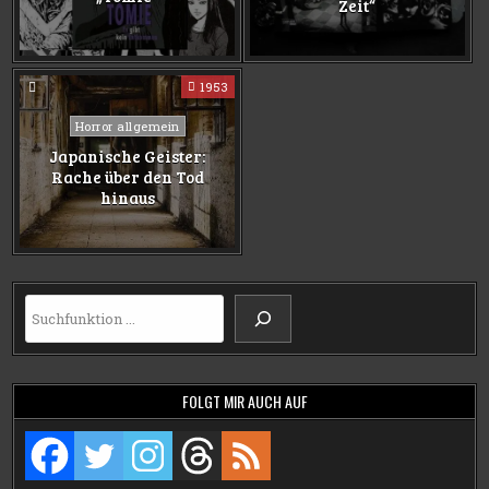
Zeit“
1953
Posted
Horror allgemein
in
Japanische Geister:
Rache über den Tod
hinaus
Suchen
FOLGT MIR AUCH AUF