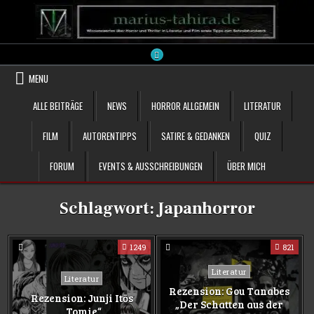
Skip
to
content
MENU
ALLE BEITRÄGE
NEWS
HORROR ALLGEMEIN
LITERATUR
FILM
AUTORENTIPPS
SATIRE & GEDANKEN
QUIZ
FORUM
EVENTS & AUSSCHREIBUNGEN
ÜBER MICH
Schlagwort:
Japanhorror
1249
821
Posted
Literatur
Posted
Literatur
in
Rezension: Gou Tanabes
in
Rezension: Junji Itōs
„Der Schatten aus der
„Tomie“